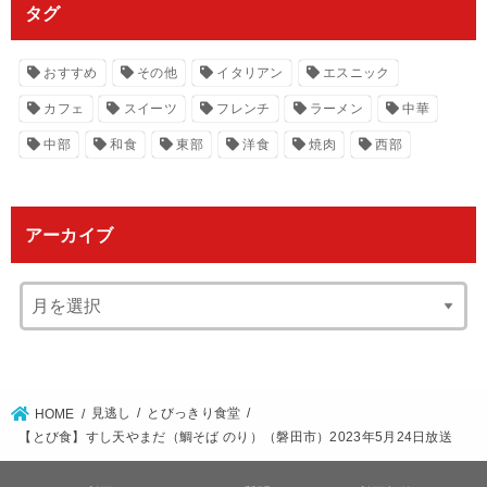
タグ
おすすめ
その他
イタリアン
エスニック
カフェ
スイーツ
フレンチ
ラーメン
中華
中部
和食
東部
洋食
焼肉
西部
アーカイブ
見逃し
とびっきり食堂
HOME
【とび食】すし天やまだ（鯛そば のり）（磐田市）2023年5月24日放送