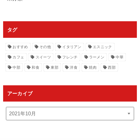
タグ
おすすめ
その他
イタリアン
エスニック
カフェ
スイーツ
フレンチ
ラーメン
中華
中部
和食
東部
洋食
焼肉
西部
アーカイブ