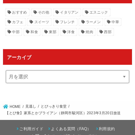
おすすめ
その他
イタリアン
エスニック
カフェ
スイーツ
フレンチ
ラーメン
中華
中部
和食
東部
洋食
焼肉
西部
アーカイブ
見逃し
とびっきり食堂
HOME
【とび食】家系とかブライアン（静岡市駿河区）2023年3月20日放送
ご利用ガイド
よくある質問（FAQ）
利用規約