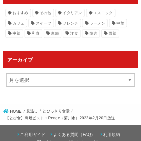
おすすめ
その他
イタリアン
エスニック
カフェ
スイーツ
フレンチ
ラーメン
中華
中部
和食
東部
洋食
焼肉
西部
アーカイブ
見逃し
とびっきり食堂
HOME
【とび食】鳥焼ビストロRenge（菊川市）2023年2月20日放送
ご利用ガイド
よくある質問（FAQ）
利用規約