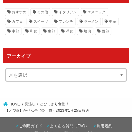
おすすめ
その他
イタリアン
エスニック
カフェ
スイーツ
フレンチ
ラーメン
中華
中部
和食
東部
洋食
焼肉
西部
アーカイブ
見逃し
とびっきり食堂
HOME
【とび食】かりん亭（掛川市）2023年1月25日放送
ご利用ガイド
よくある質問（FAQ）
利用規約