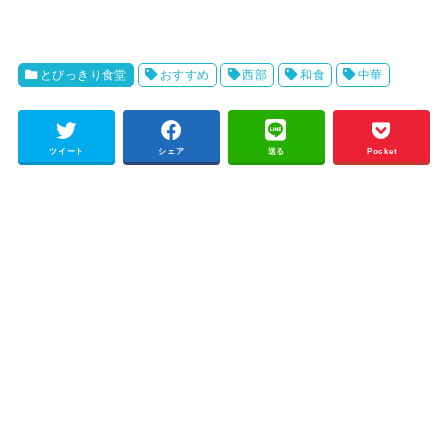
とびっきり食堂
おすすめ
西部
和食
中華
ツイート
シェア
送る
Pocket