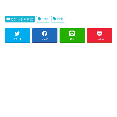
とびっきり食堂
中部
和食
ツイート
シェア
送る
Pocket