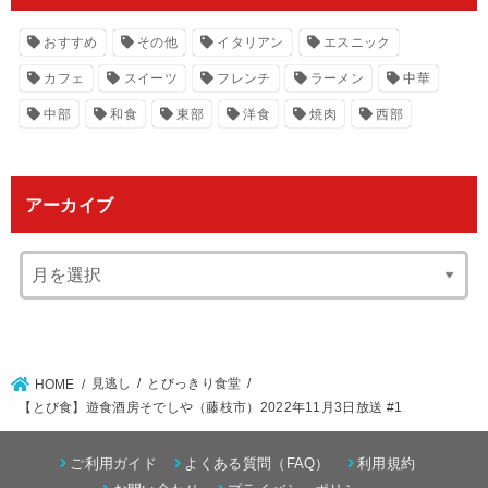
おすすめ
その他
イタリアン
エスニック
カフェ
スイーツ
フレンチ
ラーメン
中華
中部
和食
東部
洋食
焼肉
西部
アーカイブ
見逃し
とびっきり食堂
HOME
【とび食】遊食酒房そでしや（藤枝市）2022年11月3日放送 #1
ご利用ガイド
よくある質問（FAQ）
利用規約