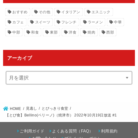
おすすめ
その他
イタリアン
エスニック
カフェ
スイーツ
フレンチ
ラーメン
中華
中部
和食
東部
洋食
焼肉
西部
アーカイブ
見逃し
とびっきり食堂
HOME
【とび食】Bellino(ベリーノ)（焼津市） 2022年10月19日放送 #1
ご利用ガイド
よくある質問（FAQ）
利用規約