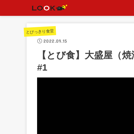
とびっきり食堂
2022.09.15
【とび食】大盛屋（焼津
#1