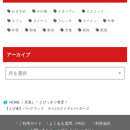
おすすめ
その他
イタリアン
エスニック
カフェ
スイーツ
フレンチ
ラーメン
中華
中部
和食
東部
洋食
焼肉
西部
アーカイブ
見逃し
とびっきり食堂
HOME
【とび食】パークウッド ６１(ロクイチ)バーガーズ
ご利用ガイド
よくある質問（FAQ）
利用規約