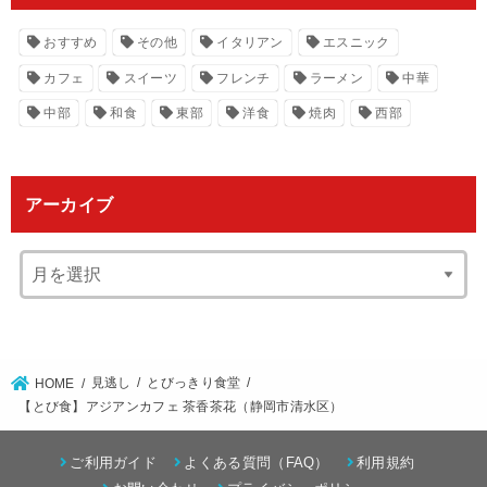
おすすめ
その他
イタリアン
エスニック
カフェ
スイーツ
フレンチ
ラーメン
中華
中部
和食
東部
洋食
焼肉
西部
アーカイブ
見逃し
とびっきり食堂
HOME
【とび食】アジアンカフェ 茶香茶花（静岡市清水区）
ご利用ガイド
よくある質問（FAQ）
利用規約