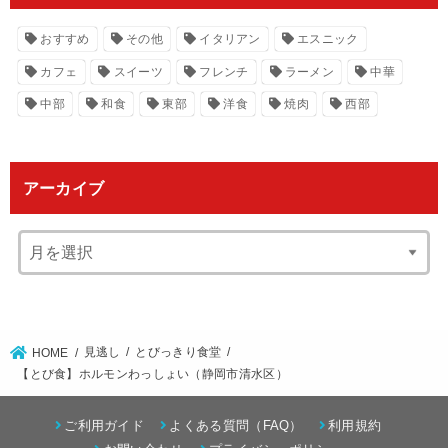
おすすめ
その他
イタリアン
エスニック
カフェ
スイーツ
フレンチ
ラーメン
中華
中部
和食
東部
洋食
焼肉
西部
アーカイブ
見逃し
とびっきり食堂
HOME
【とび食】ホルモンわっしょい（静岡市清水区）
ご利用ガイド
よくある質問（FAQ）
利用規約