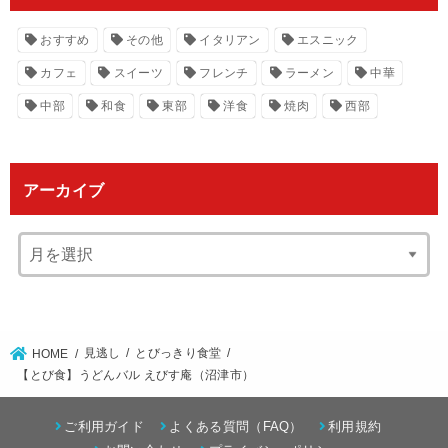
おすすめ
その他
イタリアン
エスニック
カフェ
スイーツ
フレンチ
ラーメン
中華
中部
和食
東部
洋食
焼肉
西部
アーカイブ
見逃し
とびっきり食堂
HOME
【とび食】うどんバル えびす庵（沼津市）
ご利用ガイド
よくある質問（FAQ）
利用規約