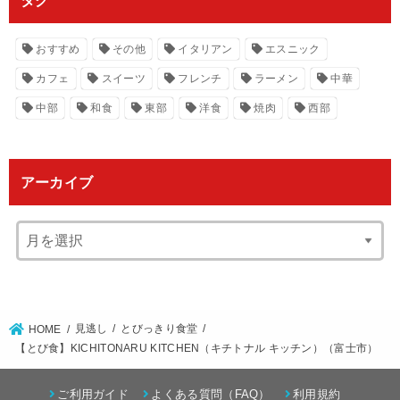
おすすめ
その他
イタリアン
エスニック
カフェ
スイーツ
フレンチ
ラーメン
中華
中部
和食
東部
洋食
焼肉
西部
アーカイブ
見逃し
とびっきり食堂
HOME
【とび食】KICHITONARU KITCHEN（キチトナル キッチン）（富士市）
ご利用ガイド
よくある質問（FAQ）
利用規約