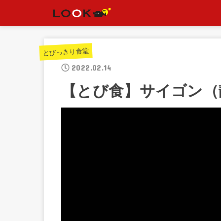
とびっきり食堂
2022.02.14
【とび食】サイゴン（