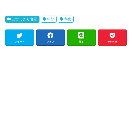
とびっきり食堂
中部
和食
ツイート
シェア
送る
Pocket