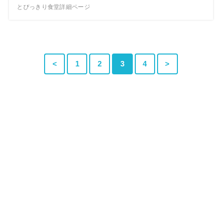
とびっきり食堂詳細ページ
<
1
2
3
4
>